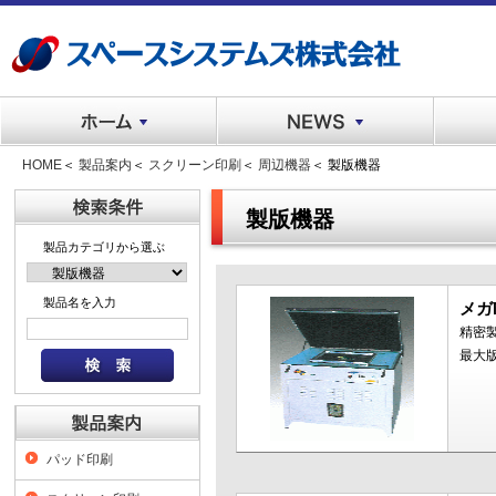
HOME
＜
製品案内
＜
スクリーン印刷
＜
周辺機器
＜ 製版機器
製版機器
製品カテゴリから選ぶ
製品名を入力
メガ
精密
最大版
パッド印刷