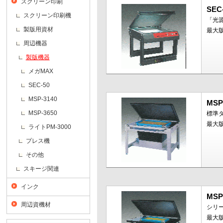
スクリーン印刷
SEC
スクリーン印刷機
「光
製版用資材
最大版
周辺機器
製版機器
メガMAX
SEC-50
MSP-3140
MSP
MSP-3650
標準
最大版
ライトPM-3000
プレス機
その他
スキージ関連
インク
MSP
周辺資機材
シリ
最大版