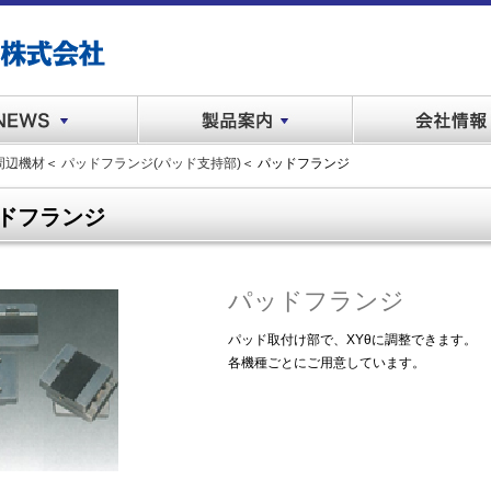
周辺機材
＜
パッドフランジ(パッド支持部)
＜ パッドフランジ
スクリーン印刷
パッド印刷
周辺機材
インク
ドフランジ
パッドフランジ
パッド取付け部で、XYθに調整できます。
各機種ごとにご用意しています。