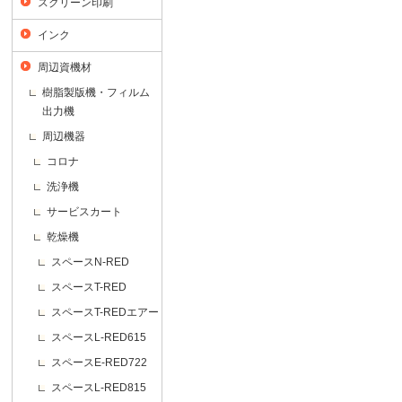
スクリーン印刷
インク
周辺資機材
樹脂製版機・フィルム
出力機
周辺機器
コロナ
洗浄機
サービスカート
乾燥機
スペースN-RED
スペースT-RED
スペースT-REDエアー
スペースL-RED615
スペースE-RED722
スペースL-RED815