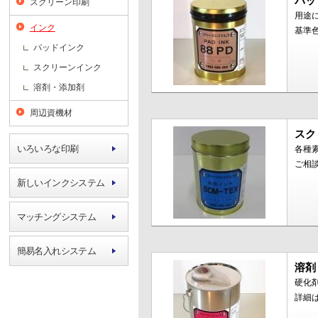
パッ
スクリーン印刷
用途
インク
基準
パッドインク
スクリーンインク
溶剤・添加剤
周辺資機材
スク
いろいろな印刷
各種
ご相
新しいインクシステム
マッチングシステム
簡易名入れシステム
溶剤
硬化
詳細