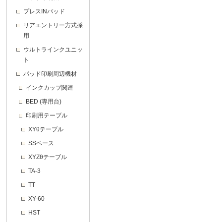
プレスINパッド
リアエントリー方式採
用
ウルトラインクユニッ
ト
パッド印刷周辺機材
インクカップ関連
BED (専用台)
印刷用テーブル
XYθテーブル
SSベース
XYZθテーブル
TA-3
TT
XY-60
HST