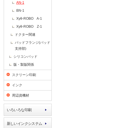
AN-1
BN-1
Xyθ-ROBO A-1
Xyθ-ROBO Z-1
ドクター関連
パッドフランジ(パッド
支持部)
シリコンパッド
版・製版関係
スクリーン印刷
インク
周辺資機材
いろいろな印刷
新しいインクシステム